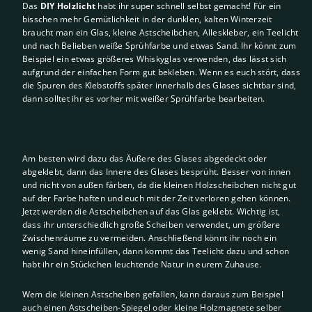
Das
DIY Holzlicht
habt ihr super schnell selbst gemacht! Für ein
bisschen mehr Gemütlichkeit in der dunklen, kalten Winterzeit
braucht man ein Glas, kleine Astscheibchen, Alleskleber, ein Teelicht
und nach Belieben weiße Sprühfarbe und etwas Sand. Ihr könnt zum
Beispiel ein etwas größeres Whiskyglas verwenden, das lässt sich
aufgrund der einfachen Form gut bekleben. Wenn es euch stört, dass
die Spuren des Klebstoffs später innerhalb des Glases sichtbar sind,
dann solltet ihr es vorher mit weißer Sprühfarbe bearbeiten.
Am besten wird dazu das Äußere des Glases abgedeckt oder
abgeklebt, dann das Innere des Glases besprüht. Besser von innen
und nicht von außen färben, da die kleinen Holzscheibchen nicht gut
auf der Farbe haften und euch mit der Zeit verloren gehen können.
Jetzt werden die Astscheibchen auf das Glas geklebt. Wichtig ist,
dass ihr unterschiedlich große Scheiben verwendet, um größere
Zwischenräume zu vermeiden. Anschließend könnt ihr noch ein
wenig Sand hineinfüllen, dann kommt das Teelicht dazu und schon
habt ihr ein Stückchen leuchtende Natur in eurem Zuhause.
Wem die kleinen Astscheiben gefallen, kann daraus zum Beispiel
auch einen Astscheiben-Spiegel oder kleine Holzmagnete selber