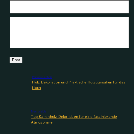
Email
*
Message
*
Previous article
Holz Dekoration und Praktische Holzutensilien für das
Haus
Next article
Top-Kaminholz-Deko-Ideen für eine faszinierende
Atmosphäre